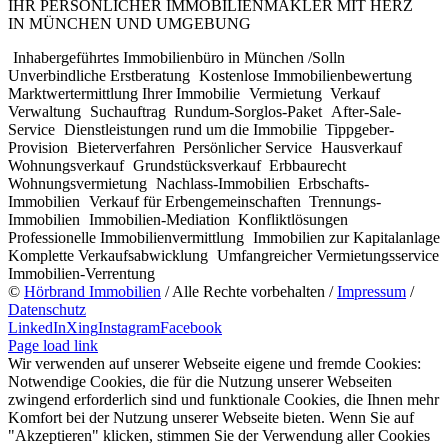
IHR PERSÖNLICHER IMMOBILIENMAKLER MIT HERZ
IN MÜNCHEN UND UMGEBUNG
Inhabergeführtes Immobilienbüro in München /Solln
Unverbindliche Erstberatung
Kostenlose Immobilienbewertung
Marktwertermittlung Ihrer Immobilie
Vermietung
Verkauf
Verwaltung
Suchauftrag
Rundum-Sorglos-Paket
After-Sale-
Service
Dienstleistungen rund um die Immobilie
Tippgeber-
Provision
Bieterverfahren
Persönlicher Service
Hausverkauf
Wohnungsverkauf
Grundstücksverkauf
Erbbaurecht
Wohnungsvermietung
Nachlass-Immobilien
Erbschafts-
Immobilien
Verkauf für Erbengemeinschaften
Trennungs-
Immobilien
Immobilien-Mediation
Konfliktlösungen
Professionelle Immobilienvermittlung
Immobilien zur Kapitalanlage
Komplette Verkaufsabwicklung
Umfangreicher Vermietungsservice
Immobilien-Verrentung
©
Hörbrand Immobilien
/ Alle Rechte vorbehalten /
Impressum
/
Datenschutz
LinkedIn
Xing
Instagram
Facebook
Page load link
Wir verwenden auf unserer Webseite eigene und fremde Cookies:
Notwendige Cookies, die für die Nutzung unserer Webseiten
zwingend erforderlich sind und funktionale Cookies, die Ihnen mehr
Komfort bei der Nutzung unserer Webseite bieten. Wenn Sie auf
"Akzeptieren" klicken, stimmen Sie der Verwendung aller Cookies