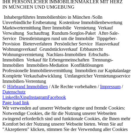
IHR PERSÖNLICHER IMMOBILIENMAKLER MIT HERZ
IN MÜNCHEN UND UMGEBUNG
Inhabergeführtes Immobilienbüro in München /Solln
Unverbindliche Erstberatung
Kostenlose Immobilienbewertung
Marktwertermittlung Ihrer Immobilie
Vermietung
Verkauf
Verwaltung
Suchauftrag
Rundum-Sorglos-Paket
After-Sale-
Service
Dienstleistungen rund um die Immobilie
Tippgeber-
Provision
Bieterverfahren
Persönlicher Service
Hausverkauf
Wohnungsverkauf
Grundstücksverkauf
Erbbaurecht
Wohnungsvermietung
Nachlass-Immobilien
Erbschafts-
Immobilien
Verkauf für Erbengemeinschaften
Trennungs-
Immobilien
Immobilien-Mediation
Konfliktlösungen
Professionelle Immobilienvermittlung
Immobilien zur Kapitalanlage
Komplette Verkaufsabwicklung
Umfangreicher Vermietungsservice
Immobilien-Verrentung
©
Hörbrand Immobilien
/ Alle Rechte vorbehalten /
Impressum
/
Datenschutz
LinkedIn
Xing
Instagram
Facebook
Page load link
Wir verwenden auf unserer Webseite eigene und fremde Cookies:
Notwendige Cookies, die für die Nutzung unserer Webseiten
zwingend erforderlich sind und funktionale Cookies, die Ihnen mehr
Komfort bei der Nutzung unserer Webseite bieten. Wenn Sie auf
"Akzeptieren" klicken, stimmen Sie der Verwendung aller Cookies