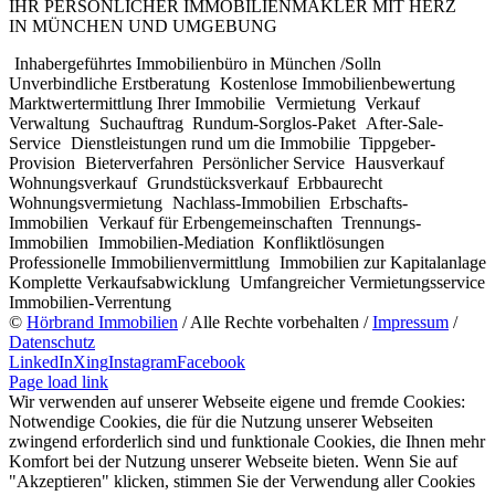
IHR PERSÖNLICHER IMMOBILIENMAKLER MIT HERZ
IN MÜNCHEN UND UMGEBUNG
Inhabergeführtes Immobilienbüro in München /Solln
Unverbindliche Erstberatung
Kostenlose Immobilienbewertung
Marktwertermittlung Ihrer Immobilie
Vermietung
Verkauf
Verwaltung
Suchauftrag
Rundum-Sorglos-Paket
After-Sale-
Service
Dienstleistungen rund um die Immobilie
Tippgeber-
Provision
Bieterverfahren
Persönlicher Service
Hausverkauf
Wohnungsverkauf
Grundstücksverkauf
Erbbaurecht
Wohnungsvermietung
Nachlass-Immobilien
Erbschafts-
Immobilien
Verkauf für Erbengemeinschaften
Trennungs-
Immobilien
Immobilien-Mediation
Konfliktlösungen
Professionelle Immobilienvermittlung
Immobilien zur Kapitalanlage
Komplette Verkaufsabwicklung
Umfangreicher Vermietungsservice
Immobilien-Verrentung
©
Hörbrand Immobilien
/ Alle Rechte vorbehalten /
Impressum
/
Datenschutz
LinkedIn
Xing
Instagram
Facebook
Page load link
Wir verwenden auf unserer Webseite eigene und fremde Cookies:
Notwendige Cookies, die für die Nutzung unserer Webseiten
zwingend erforderlich sind und funktionale Cookies, die Ihnen mehr
Komfort bei der Nutzung unserer Webseite bieten. Wenn Sie auf
"Akzeptieren" klicken, stimmen Sie der Verwendung aller Cookies