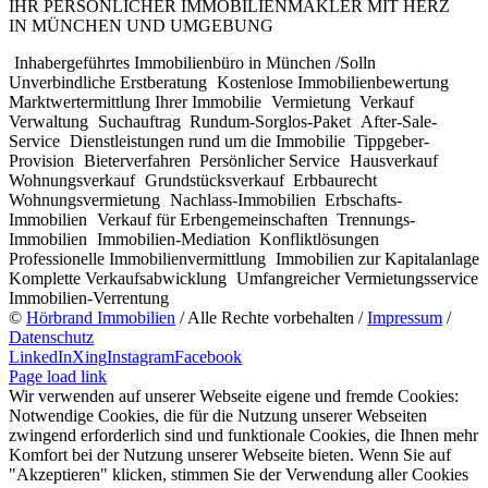
IHR PERSÖNLICHER IMMOBILIENMAKLER MIT HERZ
IN MÜNCHEN UND UMGEBUNG
Inhabergeführtes Immobilienbüro in München /Solln
Unverbindliche Erstberatung
Kostenlose Immobilienbewertung
Marktwertermittlung Ihrer Immobilie
Vermietung
Verkauf
Verwaltung
Suchauftrag
Rundum-Sorglos-Paket
After-Sale-
Service
Dienstleistungen rund um die Immobilie
Tippgeber-
Provision
Bieterverfahren
Persönlicher Service
Hausverkauf
Wohnungsverkauf
Grundstücksverkauf
Erbbaurecht
Wohnungsvermietung
Nachlass-Immobilien
Erbschafts-
Immobilien
Verkauf für Erbengemeinschaften
Trennungs-
Immobilien
Immobilien-Mediation
Konfliktlösungen
Professionelle Immobilienvermittlung
Immobilien zur Kapitalanlage
Komplette Verkaufsabwicklung
Umfangreicher Vermietungsservice
Immobilien-Verrentung
©
Hörbrand Immobilien
/ Alle Rechte vorbehalten /
Impressum
/
Datenschutz
LinkedIn
Xing
Instagram
Facebook
Page load link
Wir verwenden auf unserer Webseite eigene und fremde Cookies:
Notwendige Cookies, die für die Nutzung unserer Webseiten
zwingend erforderlich sind und funktionale Cookies, die Ihnen mehr
Komfort bei der Nutzung unserer Webseite bieten. Wenn Sie auf
"Akzeptieren" klicken, stimmen Sie der Verwendung aller Cookies