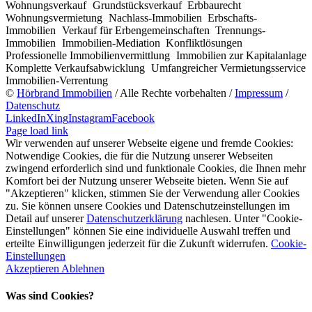
Wohnungsverkauf
Grundstücksverkauf
Erbbaurecht
Wohnungsvermietung
Nachlass-Immobilien
Erbschafts-
Immobilien
Verkauf für Erbengemeinschaften
Trennungs-
Immobilien
Immobilien-Mediation
Konfliktlösungen
Professionelle Immobilienvermittlung
Immobilien zur Kapitalanlage
Komplette Verkaufsabwicklung
Umfangreicher Vermietungsservice
Immobilien-Verrentung
©
Hörbrand Immobilien
/ Alle Rechte vorbehalten /
Impressum
/
Datenschutz
LinkedIn
Xing
Instagram
Facebook
Page load link
Wir verwenden auf unserer Webseite eigene und fremde Cookies:
Notwendige Cookies, die für die Nutzung unserer Webseiten
zwingend erforderlich sind und funktionale Cookies, die Ihnen mehr
Komfort bei der Nutzung unserer Webseite bieten. Wenn Sie auf
"Akzeptieren" klicken, stimmen Sie der Verwendung aller Cookies
zu. Sie können unsere Cookies und Datenschutzeinstellungen im
Detail auf unserer
Datenschutzerklärung
nachlesen. Unter "Cookie-
Einstellungen" können Sie eine individuelle Auswahl treffen und
erteilte Einwilligungen jederzeit für die Zukunft widerrufen.
Cookie-
Einstellungen
Akzeptieren
Ablehnen
Was sind Cookies?