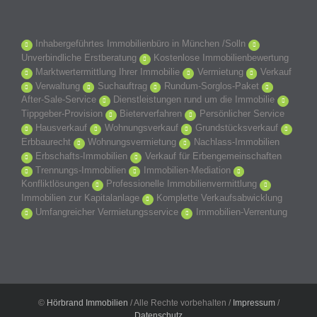
Inhabergeführtes Immobilienbüro in München /Solln
Unverbindliche Erstberatung
Kostenlose Immobilienbewertung
Marktwertermittlung Ihrer Immobilie
Vermietung
Verkauf
Verwaltung
Suchauftrag
Rundum-Sorglos-Paket
After-Sale-Service
Dienstleistungen rund um die Immobilie
Tippgeber-Provision
Bieterverfahren
Persönlicher Service
Hausverkauf
Wohnungsverkauf
Grundstücksverkauf
Erbbaurecht
Wohnungsvermietung
Nachlass-Immobilien
Erbschafts-Immobilien
Verkauf für Erbengemeinschaften
Trennungs-Immobilien
Immobilien-Mediation
Konfliktlösungen
Professionelle Immobilienvermittlung
Immobilien zur Kapitalanlage
Komplette Verkaufsabwicklung
Umfangreicher Vermietungsservice
Immobilien-Verrentung
©
Hörbrand Immobilien
/ Alle Rechte vorbehalten /
Impressum
/
Datenschutz